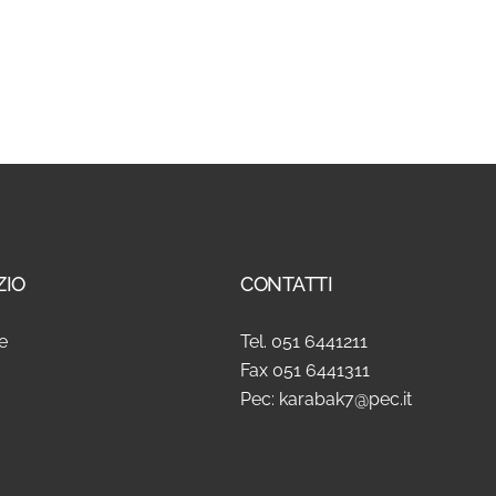
ZIO
CONTATTI
e
Tel. 051 6441211
Fax 051 6441311
Pec: karabak7@pec.it