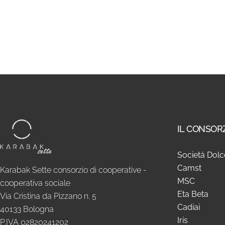
IL CONSOR
Società Dolc
Camst
Karabak Sette consorzio di cooperative -
MSC
cooperativa sociale
Eta Beta
Via Cristina da Pizzano n. 5
Cadiai
40133 Bologna
Iris
P.IVA 02820241202